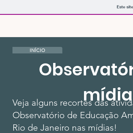
Este sit
INÍCIO
Observatór
mídia
Veja alguns recortes das ativi
Observatório de Educação Am
Rio de Janeiro nas mídias!